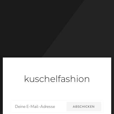
Direkt
zum
Inhalt
kuschelfashion
E-
ABSCHICKEN
Mail